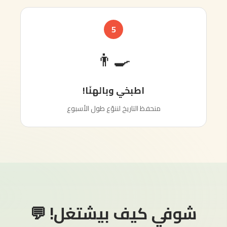
5
👨‍🍳
اطبخي وبالهنَا!
منحفظ التاريخ لننوّع طول الأسبوع
 كيف بيشتغل! 💬