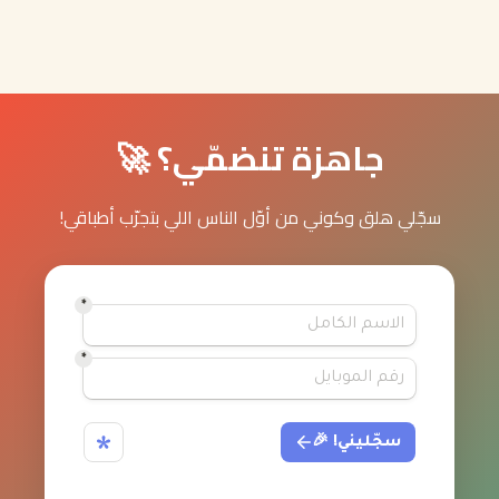
هزة تنضمّي؟ 🚀
كوني من أوّل الناس اللي بتجرّب أطباقي!