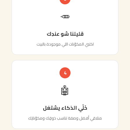
🥕
قليلنا شو عندِك
اكتبي المكوّنات اللي موجودة بالبيت
4
🤖
خَلّي الذكاء يشتغل
قي أفضل وصفة تناسب ذوقِك ومكوّناتِك