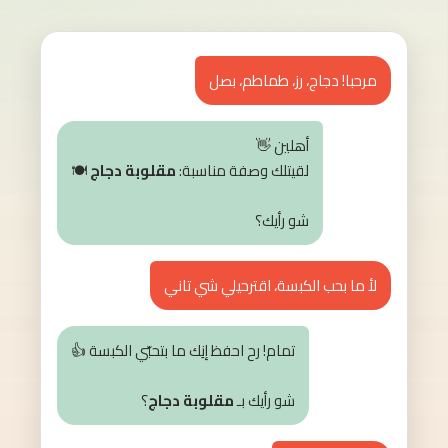
اج، رز، طماطم، بصل
أهلين 👋
لقيتلك وصفة مناسبة:
مقلوبة دجاج
🍽️
شو رأيك؟
 الكبسة، اقترحيلي شي تاني
تمام! رح احفظ إنِك ما بتحبّي الكبسة 👍
شو رأيك بـ
مقلوبة دجاج
؟