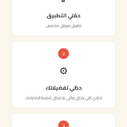
حمّلي التطبيق
تطبيق موبايل مخصص
2
⚙️
حطّي تفضيلاتِك
اللي بتحبّي واللي ما بتحبّي لنضبط الاقتراحات
3