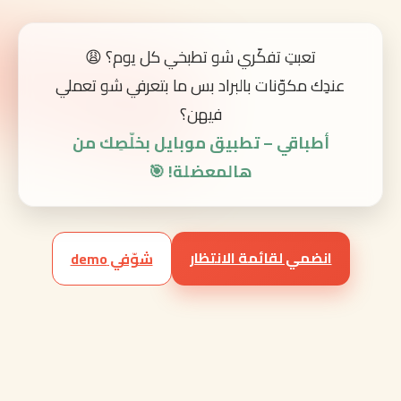
ِ تفكّري شو تطبخي كل يوم؟ 😩
ّنات بالبراد بس ما بتعرفي شو تعملي
فيهن؟
ي – تطبيق موبايل بخلّصِك من
هالمعضلة! 🎯
قائمة الانتظار
شوّفي demo